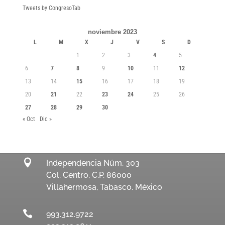
Tweets by CongresoTab
noviembre 2023
L
M
X
J
V
S
D
1
2
3
4
5
6
7
8
9
10
11
12
13
14
15
16
17
18
19
20
21
22
23
24
25
26
27
28
29
30
« Oct
Dic »

Independencia Núm. 303
Col. Centro, C.P. 86000
Villahermosa, Tabasco. México

993.312.9722