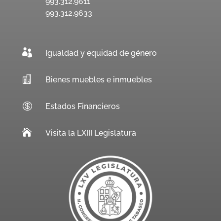
993.312.9611
993.312.9633

Igualdad y equidad de género

Bienes muebles e inmuebles

Estados Financieros

Visita la LXIII Legislatura