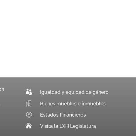
03

Igualdad y equidad de género

Bienes muebles e inmuebles
.

Estados Financieros

Visita la LXIII Legislatura