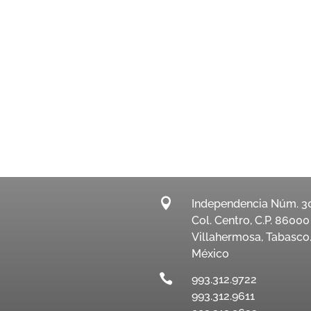

Independencia Núm. 3
Col. Centro, C.P. 86000
Villahermosa, Tabasco
México

993.312.9722
993.312.9611