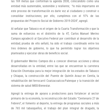
las 169 metas que conforman la agenda 2030, colocándolo como una
entidad más sustentable, sostenible y resiliente; “lo más importante en
este proceso de transformación es darle voz al ciudadano y construir o
consolidar instituciones; por ello, cumplimos con el 97% de las
propuestas del Proyecto Social de Gobierno 2019-2024”, agregó.
Al señalar que Tabasco es el origen de la Cuarta Transformación y que la
suma de esfuerzos es el distintito de la 4T, Carlos Manuel Merino
Campos agradeció al Ejecutivo Federal por contribuir al desarrollo de la
entidad; prueba de ello señaló, ha sido el trabajo coordinado entre los
tres órdenes de gobierno, lo que ha permitido lograr los objetivos
planteados y ejecutar obras de beneficio social.
El gobernador Merino Campos dio a conocer diversas acciones y obras
desarrolladas en la entidad, entre las que se encuentran la carretera
Estación Chontalpa para la mejor integración de los estados de Tabasco
y Chiapas, la construcción del Puente de Quintín Arauz en Centla, la
rehabilitación del ferrocarril Coatzacoalcos-Palenque y la transición del
sistema de salud IMSS-Bienestar.
Agregó la entrega de apoyos a productores para fortalecer al sector
primario de la economía, la reconstrucción del Estadio “Centenario 27 de
Febrero”, el fomento al deporte, la entrega de programas sociales a más
de 765 mil tabasqueños, el trabajo del plan integral de dragado, la