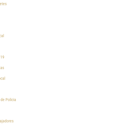
betes
cal
019
tas
ocal
 de Policia
bajadores