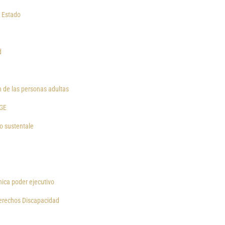
l Estado
d
n de las personas adultas
FGE
o sustentale
nica poder ejecutivo
 Derechos Discapacidad