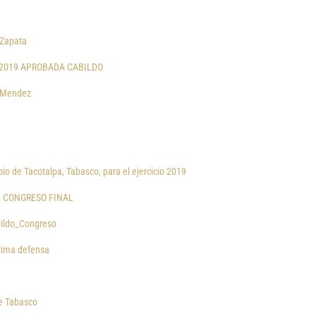
 Zapata
S 2019 APROBADA CABILDO
e Mendez
pio de Tacotalpa, Tabasco, para el ejercicio 2019
ta CONGRESO FINAL
bildo_Congreso
itima defensa
de Tabasco