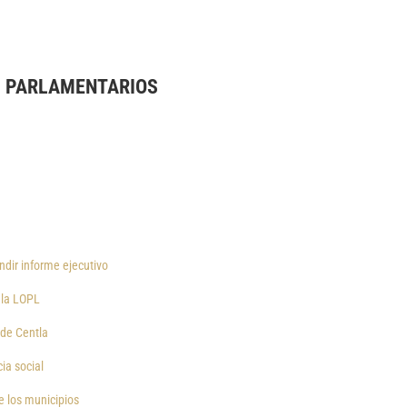
S PARLAMENTARIOS
endir informe ejecutivo
e la LOPL
 de Centla
ia social
e los municipios