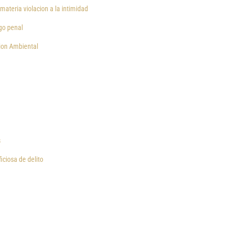
materia violacion a la intimidad
igo penal
cion Ambiental
s
iciosa de delito