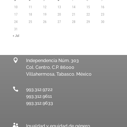
10
11
12
13
14
15
16
17
18
19
20
21
22
23
24
25
26
27
28
29
30
31
« Jul

Independencia Núm. 303
Col. Centro, C.P. 86000
Villahermosa, Tabasco. México

993.312.9722
993.312.9611
993.312.9633

Igualdad y equidad de género