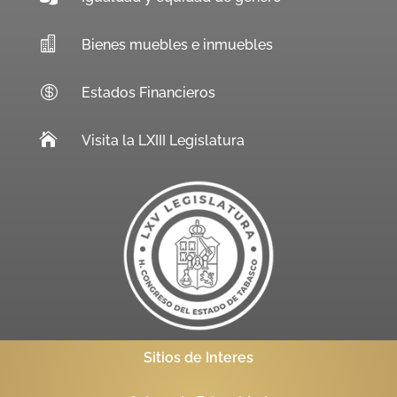

Bienes muebles e inmuebles

Estados Financieros

Visita la LXIII Legislatura
Sitios de Interes