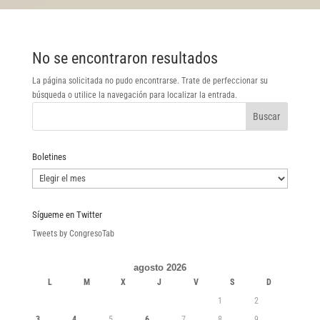
No se encontraron resultados
La página solicitada no pudo encontrarse. Trate de perfeccionar su
búsqueda o utilice la navegación para localizar la entrada.
Boletines
Boletines
Sígueme en Twitter
Tweets by CongresoTab
agosto 2026
L
M
X
J
V
S
D
1
2
3
4
5
6
7
8
9