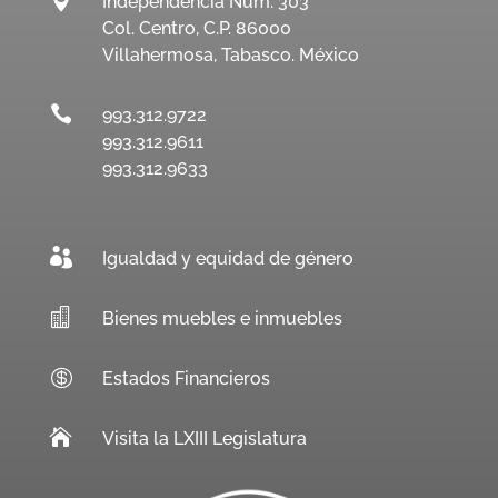
Independencia Núm. 303
Col. Centro, C.P. 86000
Villahermosa, Tabasco. México

993.312.9722
993.312.9611
993.312.9633

Igualdad y equidad de género

Bienes muebles e inmuebles

Estados Financieros

Visita la LXIII Legislatura