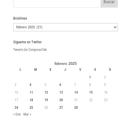
Boletines
Boletines
Sígueme en Twitter
Tweets by CongresoTab
febrero 2025
L
M
X
J
V
S
D
1
2
3
4
5
6
7
8
9
10
11
12
13
14
15
16
17
18
19
20
21
22
23
24
25
26
27
28
« Ene
Mar »