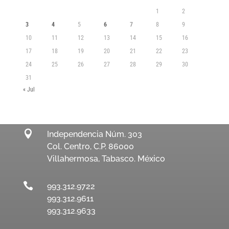
1
2
3
4
5
6
7
8
9
10
11
12
13
14
15
16
17
18
19
20
21
22
23
24
25
26
27
28
29
30
31
« Jul

Independencia Núm. 303
Col. Centro, C.P. 86000
Villahermosa, Tabasco. México

993.312.9722
993.312.9611
993.312.9633