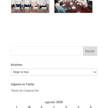
Boletines
Boletines
Sígueme en Twitter
Tweets by CongresoTab
agosto 2026
L
M
X
J
V
S
D