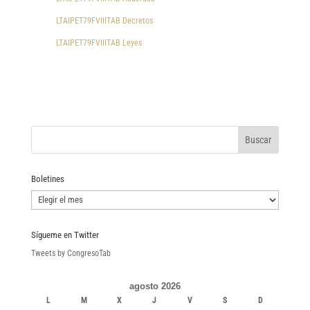
LTAIPET79FVIIITAB Decretos
LTAIPET79FVIIITAB Leyes
Boletines
Boletines
Sígueme en Twitter
Tweets by CongresoTab
agosto 2026
L
M
X
J
V
S
D