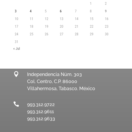
1
2
3
4
5
6
7
8
9
10
11
12
13
14
15
16
17
18
19
20
21
22
23
24
25
26
27
28
29
30
31
« Jul

Independencia Núm. 303
Col. Centro, C.P. 86000
Villahermosa, Tabasco. México

993.312.9722
993.312.9611
993.312.9633