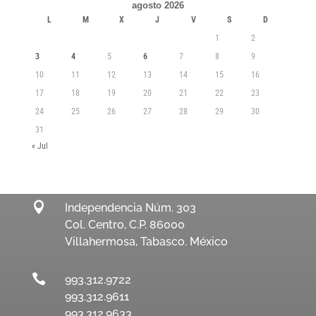
agosto 2026
L
M
X
J
V
S
D
1
2
3
4
5
6
7
8
9
10
11
12
13
14
15
16
17
18
19
20
21
22
23
24
25
26
27
28
29
30
31
« Jul

Independencia Núm. 303
Col. Centro, C.P. 86000
Villahermosa, Tabasco. México

993.312.9722
993.312.9611
993.312.9633