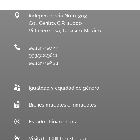

Independencia Núm. 303
Col. Centro, C.P. 86000
Villahermosa, Tabasco. México

993.312.9722
993.312.9611
993.312.9633

Igualdad y equidad de género

Bienes muebles e inmuebles

Estados Financieros

Visita la LXIII Legislatura