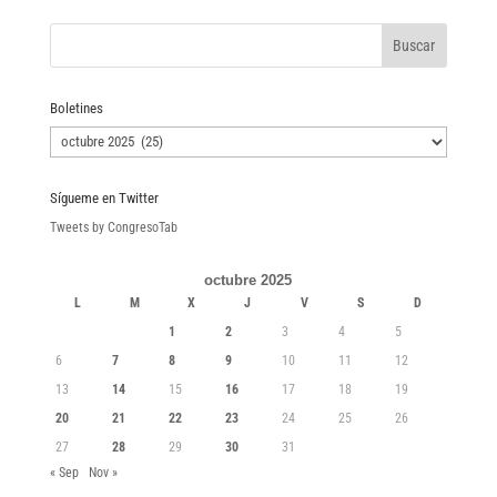
Boletines
Boletines
Sígueme en Twitter
Tweets by CongresoTab
octubre 2025
L
M
X
J
V
S
D
1
2
3
4
5
6
7
8
9
10
11
12
13
14
15
16
17
18
19
20
21
22
23
24
25
26
27
28
29
30
31
« Sep
Nov »