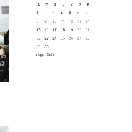
L
M
X
J
V
S
D
1
2
3
4
5
6
7
8
9
10
11
12
13
14
15
16
17
18
19
20
21
22
23
24
25
26
27
28
29
30
« Ago
Oct »