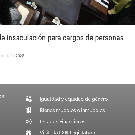
e insaculación para cargos de personas
io del año 2025
03

Igualdad y equidad de género

Bienes muebles e inmuebles
.

Estados Financieros

Visita la LXIII Legislatura