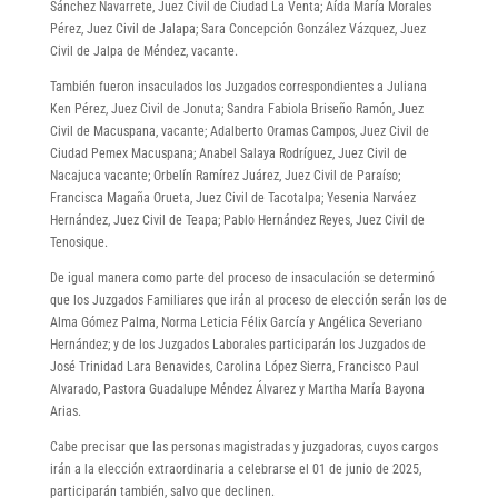
Sánchez Navarrete, Juez Civil de Ciudad La Venta; Aída María Morales
Pérez, Juez Civil de Jalapa; Sara Concepción González Vázquez, Juez
Civil de Jalpa de Méndez, vacante.
También fueron insaculados los Juzgados correspondientes a Juliana
Ken Pérez, Juez Civil de Jonuta; Sandra Fabiola Briseño Ramón, Juez
Civil de Macuspana, vacante; Adalberto Oramas Campos, Juez Civil de
Ciudad Pemex Macuspana; Anabel Salaya Rodríguez, Juez Civil de
Nacajuca vacante; Orbelín Ramírez Juárez, Juez Civil de Paraíso;
Francisca Magaña Orueta, Juez Civil de Tacotalpa; Yesenia Narváez
Hernández, Juez Civil de Teapa; Pablo Hernández Reyes, Juez Civil de
Tenosique.
De igual manera como parte del proceso de insaculación se determinó
que los Juzgados Familiares que irán al proceso de elección serán los de
Alma Gómez Palma, Norma Leticia Félix García y Angélica Severiano
Hernández; y de los Juzgados Laborales participarán los Juzgados de
José Trinidad Lara Benavides, Carolina López Sierra, Francisco Paul
Alvarado, Pastora Guadalupe Méndez Álvarez y Martha María Bayona
Arias.
Cabe precisar que las personas magistradas y juzgadoras, cuyos cargos
irán a la elección extraordinaria a celebrarse el 01 de junio de 2025,
participarán también, salvo que declinen.