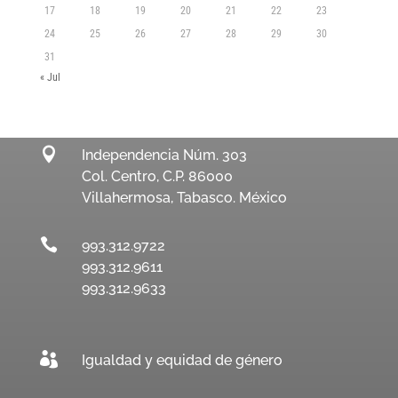
17
18
19
20
21
22
23
24
25
26
27
28
29
30
31
« Jul

Independencia Núm. 303
Col. Centro, C.P. 86000
Villahermosa, Tabasco. México

993.312.9722
993.312.9611
993.312.9633

Igualdad y equidad de género