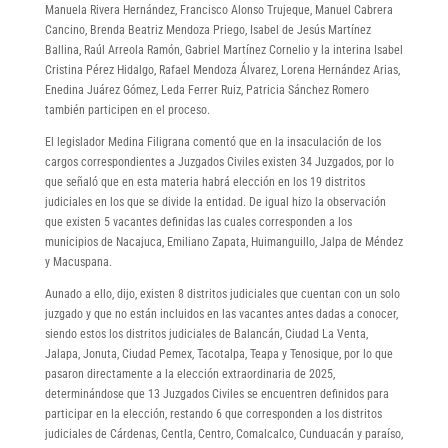
Manuela Rivera Hernández, Francisco Alonso Trujeque, Manuel Cabrera
Cancino, Brenda Beatriz Mendoza Priego, Isabel de Jesús Martínez
Ballina, Raúl Arreola Ramón, Gabriel Martínez Cornelio y la interina Isabel
Cristina Pérez Hidalgo, Rafael Mendoza Álvarez, Lorena Hernández Arias,
Enedina Juárez Gómez, Leda Ferrer Ruiz, Patricia Sánchez Romero
también participen en el proceso.
El legislador Medina Filigrana comentó que en la insaculación de los
cargos correspondientes a Juzgados Civiles existen 34 Juzgados, por lo
que señaló que en esta materia habrá elección en los 19 distritos
judiciales en los que se divide la entidad. De igual hizo la observación
que existen 5 vacantes definidas las cuales corresponden a los
municipios de Nacajuca, Emiliano Zapata, Huimanguillo, Jalpa de Méndez
y Macuspana.
Aunado a ello, dijo, existen 8 distritos judiciales que cuentan con un solo
juzgado y que no están incluidos en las vacantes antes dadas a conocer,
siendo estos los distritos judiciales de Balancán, Ciudad La Venta,
Jalapa, Jonuta, Ciudad Pemex, Tacotalpa, Teapa y Tenosique, por lo que
pasaron directamente a la elección extraordinaria de 2025,
determinándose que 13 Juzgados Civiles se encuentren definidos para
participar en la elección, restando 6 que corresponden a los distritos
judiciales de Cárdenas, Centla, Centro, Comalcalco, Cunduacán y paraíso,