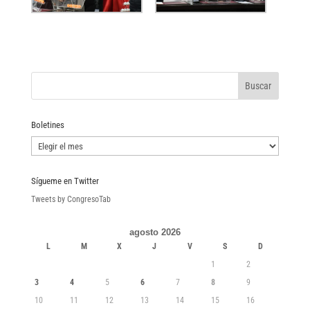
Boletines
Boletines
Sígueme en Twitter
Tweets by CongresoTab
agosto 2026
L
M
X
J
V
S
D
1
2
3
4
5
6
7
8
9
10
11
12
13
14
15
16