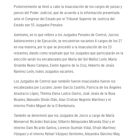
Posteriormente se llevó a cabo la insaculación de los cargos de juezas y
jueces del Poder Judicial, que de acuerdo a la información presentada
ante el Congreso del Estado por el Tribunal Superior de Justicia del
Estado son 55 Juzgados Penales.
Asimismo, en lo que refiere a los Juzgados Penales de Control, Juicios
Adolescentes y de Ejecución, se encuentran vacantes 4 cargos de los 27
en esa materia, por lo que se procedió a la insaculación de los 23
restantes, dando como resultado que los Juzgados que participarán en la
elección serán los encabezados por María del Sol Muñoz León, María
Griselda Reyes Campos, Evelin Aguirre de la Cruz, Heberto de Jesús
Ramírez León, todos Juzgados vacantes.
Los Juzgados de Control que también fueron insaculados fueron los
encabezados por Luciano Javier García Castillo, Patricia de los Ángeles
Anastacio López, Thelma Elena Lastra Osorio, José Jesús de la Rosa
Rosales, Manasés Silván Olán, Alan Cristian Negrete Martínez y el
interino Pedro Miguel de la O Benbenuta.
También se determinó que los Juzgados de Juicio a cargo de María
Monserrat Ricárdez Balcázar, Gilberto Melquiades Miranda Díaz y el
interino Dani Ricardo Santos, Lorenzo Guzmán Vidal, Efraín Martínez
Vázquez y el interno Rafael Vázquez Gerónimo, Alejandra Sánchez May,