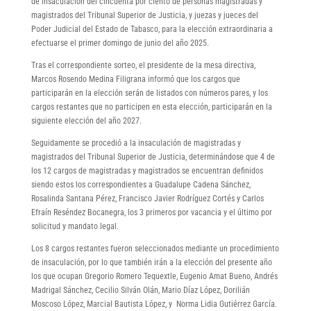
de insaculación del cincuenta por ciento de personas magistradas y
magistrados del Tribunal Superior de Justicia, y juezas y jueces del
Poder Judicial del Estado de Tabasco, para la elección extraordinaria a
efectuarse el primer domingo de junio del año 2025.
Tras el correspondiente sorteo, el presidente de la mesa directiva,
Marcos Rosendo Medina Filigrana informó que los cargos que
participarán en la elección serán de listados con números pares, y los
cargos restantes que no participen en esta elección, participarán en la
siguiente elección del año 2027.
Seguidamente se procedió a la insaculación de magistradas y
magistrados del Tribunal Superior de Justicia, determinándose que 4 de
los 12 cargos de magistradas y magistrados se encuentran definidos
siendo estos los correspondientes a Guadalupe Cadena Sánchez,
Rosalinda Santana Pérez, Francisco Javier Rodríguez Cortés y Carlos
Efraín Reséndez Bocanegra, los 3 primeros por vacancia y el último por
solicitud y mandato legal.
Los 8 cargos restantes fueron seleccionados mediante un procedimiento
de insaculación, por lo que también irán a la elección del presente año
los que ocupan Gregorio Romero Tequextle, Eugenio Amat Bueno, Andrés
Madrigal Sánchez, Cecilio Silván Olán, Mario Díaz López, Dorilián
Moscoso López, Marcial Bautista López, y Norma Lidia Gutiérrez García.