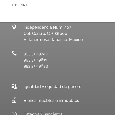
« Sep
Nov »

Independencia Núm. 303
Col. Centro, C.P. 86000
Villahermosa, Tabasco. México

993.312.9722
993.312.9611
993.312.9633

Igualdad y equidad de género

Bienes muebles e inmuebles

Estados Financieros