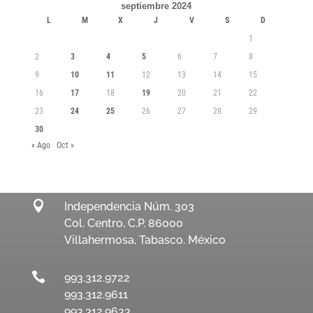
septiembre 2024
L
M
X
J
V
S
D
1
2
3
4
5
6
7
8
9
10
11
12
13
14
15
16
17
18
19
20
21
22
23
24
25
26
27
28
29
30
« Ago
Oct »

Independencia Núm. 303
Col. Centro, C.P. 86000
Villahermosa, Tabasco. México

993.312.9722
993.312.9611
993.312.9633