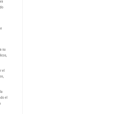
iva
ado
te
e
a su
icos,
r el
en,
la
ado el
a