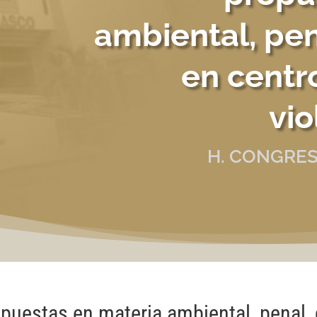
ambiental, pen
en centr
vio
H. CONGRES
puestas en materia ambiental, penal,