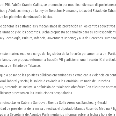
del PRI, Fabián Granier Calles, se pronunció por modificar diversas disposiciones 
Niños y Adolescentes y de la Ley de Derechos Humanos, todas del Estado de Taba
 de los planteles de educación básica.
 de generar las estrategias y mecanismos de prevención en los centros educativos
l alumnado y de los docentes. Dicha propuesta se canalizó para su correspondient
a y Tecnología, Cultura, Infancia, Juventud y Deporte; y a la de Derechos Humano
 este martes, estuvo a cargo del legislador de la fracción parlamentaria del Parti
nos, que propuso reformar la fracción VII y adicionar una fracción IX al artícul
lencia del Estado de Tabasco.
e a pesar de las políticas públicas encaminadas a erradicar la violencia en con
ual, laboral y social, la solicitud enviada a la Comisión Ordinaria de Derechos
, pretende se incluya la definición de “Violencia obstétrica” en el cuerpo norma
ticas y procesos en las instituciones hospitalarias.
Francisco Javier Cabrera Sandoval, Brenda Sofía Arenazas Sánchez, y Gerald
idad de presidente de la mesa directiva, el diputado Marcos Rosendo Medina Fili
ruyó a la Secretaría de Asuntos Parlamentarios informar sobre la fecha y hora de la