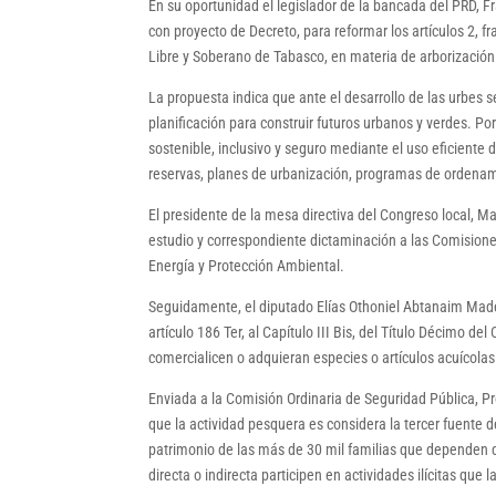
En su oportunidad el legislador de la bancada del PRD, Fr
con proyecto de Decreto, para reformar los artículos 2, fra
Libre y Soberano de Tabasco, en materia de arborización
La propuesta indica que ante el desarrollo de las urbes
planificación para construir futuros urbanos y verdes. P
sostenible, inclusivo y seguro mediante el uso eficiente
reservas, planes de urbanización, programas de ordenam
El presidente de la mesa directiva del Congreso local, 
estudio y correspondiente dictaminación a las Comisiones
Energía y Protección Ambiental.
Seguidamente, el diputado Elías Othoniel Abtanaim Madera
artículo 186 Ter, al Capítulo III Bis, del Título Décimo 
comercialicen o adquieran especies o artículos acuícolas
Enviada a la Comisión Ordinaria de Seguridad Pública, Pro
que la actividad pesquera es considera la tercer fuente d
patrimonio de las más de 30 mil familias que dependen 
directa o indirecta participen en actividades ilícitas que