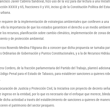
ancisco Javier Cabrera Sandoval, hizo uso de la voz para dar lectura a una Iniciat
cción XXXIX y 65, fracciones II y VIII, inciso g) de la Constitución Política del Est
 urbana.
 se requiere de la implementación de estrategias ambientales que conlleven a una
or ello la importancia de que los estados garanticen el derecho a un medio ambien
 de los recursos, planificación sobre cambio climático, implementación de zonas d
iento y de protección ambiental.
Marcos Rosendo Medina Filigrana dio a conocer que dicha propuesta se turnaba par
 Ordinarias de Gobernación y Puntos Constitucionales, y a la de Recursos Hidrául
 Cordero, de la fracción parlamentaria del Partido del Trabajo, planteó adiciona
del Código Penal para el Estado de Tabasco, para establecer sanciones a quienes rob
.
curación de Justicia y Protección Civil, la Iniciativa con proyecto de decreto seña
e ingreso en la entidad, por lo que es necesario dar el enfoque que merece, blind
de dicha actividad a través del establecimiento de sanciones a quienes de maner
 laceren el patrimonio del sector pesquero.