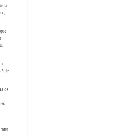
de la
sco,
 que
e
s,
do
o 8 de
tra de
tivo
grana