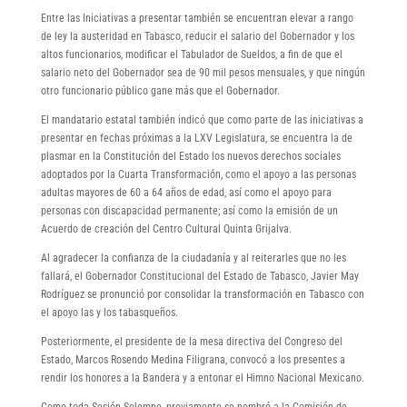
Entre las Iniciativas a presentar también se encuentran elevar a rango
de ley la austeridad en Tabasco, reducir el salario del Gobernador y los
altos funcionarios, modificar el Tabulador de Sueldos, a fin de que el
salario neto del Gobernador sea de 90 mil pesos mensuales, y que ningún
otro funcionario público gane más que el Gobernador.
El mandatario estatal también indicó que como parte de las iniciativas a
presentar en fechas próximas a la LXV Legislatura, se encuentra la de
plasmar en la Constitución del Estado los nuevos derechos sociales
adoptados por la Cuarta Transformación, como el apoyo a las personas
adultas mayores de 60 a 64 años de edad, así como el apoyo para
personas con discapacidad permanente; así como la emisión de un
Acuerdo de creación del Centro Cultural Quinta Grijalva.
Al agradecer la confianza de la ciudadanía y al reiterarles que no les
fallará, el Gobernador Constitucional del Estado de Tabasco, Javier May
Rodríguez se pronunció por consolidar la transformación en Tabasco con
el apoyo las y los tabasqueños.
Posteriormente, el presidente de la mesa directiva del Congreso del
Estado, Marcos Rosendo Medina Filigrana, convocó a los presentes a
rendir los honores a la Bandera y a entonar el Himno Nacional Mexicano.
Como toda Sesión Solemne, previamente se nombró a la Comisión de