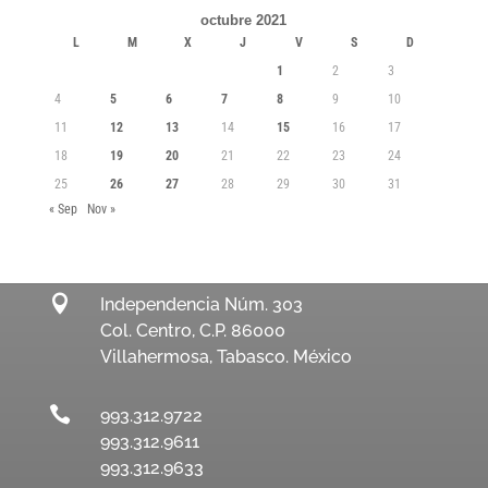
octubre 2021
L
M
X
J
V
S
D
1
2
3
4
5
6
7
8
9
10
11
12
13
14
15
16
17
18
19
20
21
22
23
24
25
26
27
28
29
30
31
« Sep
Nov »

Independencia Núm. 303
Col. Centro, C.P. 86000
Villahermosa, Tabasco. México

993.312.9722
993.312.9611
993.312.9633