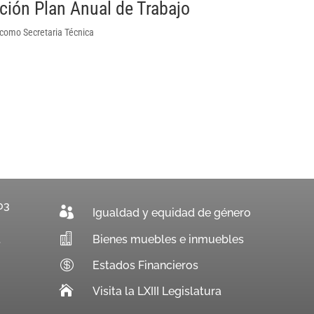
ión Plan Anual de Trabajo
 como Secretaria Técnica
03

Igualdad y equidad de género

Bienes muebles e inmuebles
.

Estados Financieros

Visita la LXIII Legislatura