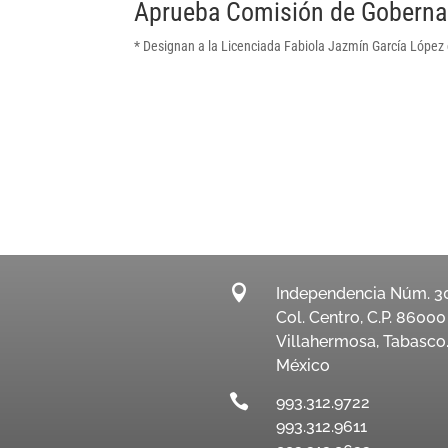
Aprueba Comisión de Gobernac
* Designan a la Licenciada Fabiola Jazmín García López

Independencia Núm. 3
Col. Centro, C.P. 86000
Villahermosa, Tabasco
México

993.312.9722
993.312.9611