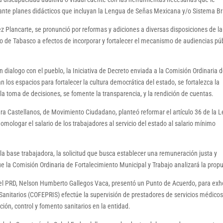
ante planes didácticos que incluyan la Lengua de Señas Mexicana y/o Sistema Bra
z Plancarte, se pronunció por reformas y adiciones a diversas disposiciones de l
do de Tabasco a efectos de incorporar y fortalecer el mecanismo de audiencias pú
n dialogo con el pueblo, la Iniciativa de Decreto enviada a la Comisión Ordinaria 
 los espacios para fortalecer la cultura democrática del estado, se fortalezca la
la toma de decisiones, se fomente la transparencia, y la rendición de cuentas.
a Castellanos, de Movimiento Ciudadano, planteó reformar el artículo 36 de la L
omologar el salario de los trabajadores al servicio del estado al salario mínimo
e la base trabajadora, la solicitud que busca establecer una remuneración justa y
e la Comisión Ordinaria de Fortalecimiento Municipal y Trabajo analizará la prop
del PRD, Nelson Humberto Gallegos Vaca, presentó un Punto de Acuerdo, para exh
Sanitarios (COFEPRIS) efectúe la supervisión de prestadores de servicios médicos
ión, control y fomento sanitarios en la entidad.