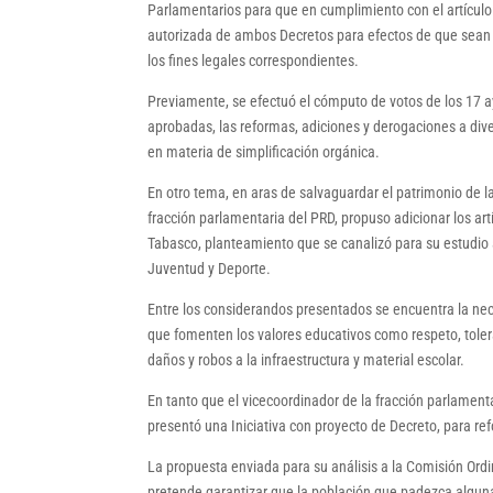
Parlamentarios para que en cumplimiento con el artículo 
autorizada de ambos Decretos para efectos de que sean 
los fines legales correspondientes.
Previamente, se efectuó el cómputo de votos de los 17 a
aprobadas, las reformas, adiciones y derogaciones a dive
en materia de simplificación orgánica.
En otro tema, en aras de salvaguardar el patrimonio de la
fracción parlamentaria del PRD, propuso adicionar los art
Tabasco, planteamiento que se canalizó para su estudio a
Juventud y Deporte.
Entre los considerandos presentados se encuentra la nec
que fomenten los valores educativos como respeto, tolera
daños y robos a la infraestructura y material escolar.
En tanto que el vicecoordinador de la fracción parlamen
presentó una Iniciativa con proyecto de Decreto, para re
La propuesta enviada para su análisis a la Comisión Ordi
pretende garantizar que la población que padezca alguna