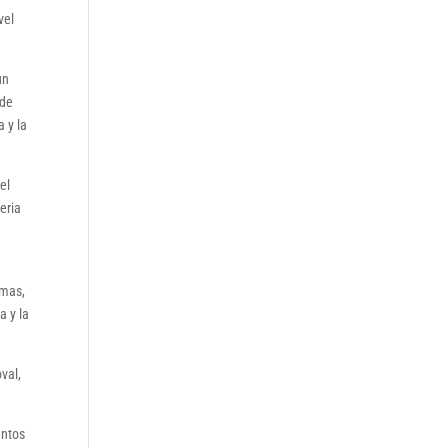
vel
un
 de
 y la
el
eria
rmas,
a y la
val,
untos