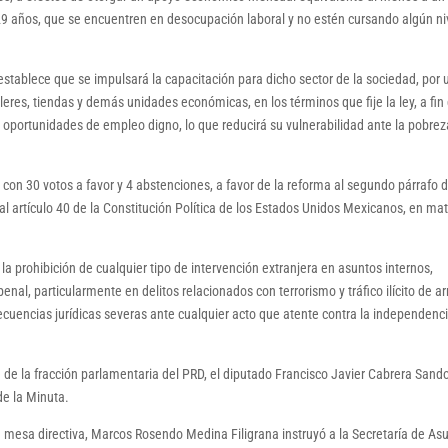
 29 años, que se encuentren en desocupación laboral y no estén cursando algún ni
stablece que se impulsará la capacitación para dicho sector de la sociedad, por 
res, tiendas y demás unidades económicas, en los términos que fije la ley, a fin
oportunidades de empleo digno, lo que reducirá su vulnerabilidad ante la pobreza
on 30 votos a favor y 4 abstenciones, a favor de la reforma al segundo párrafo d
 al artículo 40 de la Constitución Política de los Estados Unidos Mexicanos, en mat
r la prohibición de cualquier tipo de intervención extranjera en asuntos internos,
enal, particularmente en delitos relacionados con terrorismo y tráfico ilícito de a
secuencias jurídicas severas ante cualquier acto que atente contra la independenci
de la fracción parlamentaria del PRD, el diputado Francisco Javier Cabrera Sando
de la Minuta.
a mesa directiva, Marcos Rosendo Medina Filigrana instruyó a la Secretaría de As