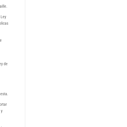
ille.
a Ley
blicas
de
ey de
uesta.
ortar
 y