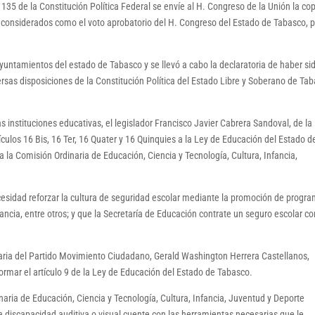
135 de la Constitución Política Federal se envíe al H. Congreso de la Unión la co
considerados como el voto aprobatorio del H. Congreso del Estado de Tabasco, 
yuntamientos del estado de Tabasco y se llevó a cabo la declaratoria de haber si
rsas disposiciones de la Constitución Política del Estado Libre y Soberano de Tab
s instituciones educativas, el legislador Francisco Javier Cabrera Sandoval, de la
ículos 16 Bis, 16 Ter, 16 Quater y 16 Quinquies a la Ley de Educación del Estado d
 la Comisión Ordinaria de Educación, Ciencia y Tecnología, Cultura, Infancia,
esidad reforzar la cultura de seguridad escolar mediante la promoción de progr
ncia, entre otros; y que la Secretaría de Educación contrate un seguro escolar co
taria del Partido Movimiento Ciudadano, Gerald Washington Herrera Castellanos,
formar el artículo 9 de la Ley de Educación del Estado de Tabasco.
naria de Educación, Ciencia y Tecnología, Cultura, Infancia, Juventud y Deporte
 discapacidad auditiva o visual cuente con las herramientas necesarias que le