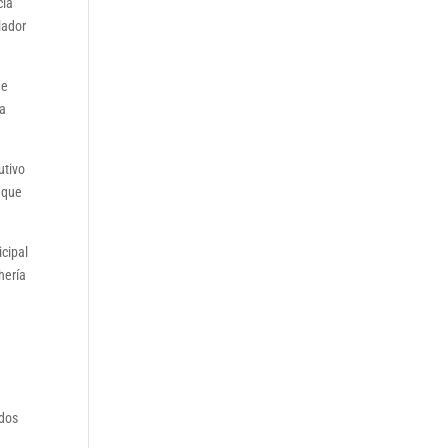
cia
lador
de
la
utivo
o que
icipal
hería
 dos
e