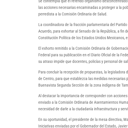
Se contempla que el referido organismo desconcentrado d
las acciones necesarias encaminadas a proteger a la poblac
perredista a la Comisión Ordinaria de Salud.
La coordinadora de la fracción parlamentaria del Partid
Acuerdo, para exhortar al Senado de la República, a fin d
Constitución Política de los Estados Unidos Mexicanos, e
El exhorto remitido a la Comisión Ordinaria de Gobernaci
Federal para su publicación en el Diario Oficial de la Fe
su atraso impide que docentes, policías y personal de s
Para concluir la recepción de propuestas, la legisladora
de Centro, para que establezca las medidas necesarias pa
Buenavista Segunda Sección de la zona indígena de Tam
Al destacar la importancia de corresponder con acciones
enviado a la Comisión Ordinaria de Asentamientos Human
necesidad de darle a la ciudadanía infraestructura y serv
En su oportunidad, el presidente de la mesa directiva, 
Iniciativas enviadas por el Gobernador del Estado, Javie