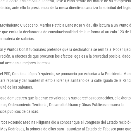
e la Secretaría de Salud Federal, lleve a cabo dentro del marco de su competen
ión, ante ello la presidencia de la mesa directiva, canalizó la solicitud del legis
o Movimiento Ciudadano, Martha Patricia Lanestosa Vidal, dio lectura a un Punto 
e que emita la declaratoria de constitucionalidad de la reforma al artículo 123 de 
n materia de salarios.
ón y Puntos Constitucionales pretende que la declaratoria se remita al Poder Ejec
deración, a efectos de que procuren los efectos legales a la brevedad posible, dad
alud accedan a mejores ingresos.
 del PRD, Orquídea López Yzquierdo, se pronunció por exhortar a la Presidenta Mun
ra reparar y dar mantenimiento al drenaje sanitario de la calle Iguala de la Ranc
ulté de las Sabanas.
 que demuestren que la gente es valorada y sus derechos reconocidos, el exhorto
os, Ordenamiento Territorial, Desarrollo Urbano y Obras Públicas remarca la
icios públicos de calidad.
Marcos Rosendo Medina Filigrana dio a conocer que el Congreso del Estado recibió
r May Rodríguez, la primera de ellas para autorizar al Estado de Tabasco para qu