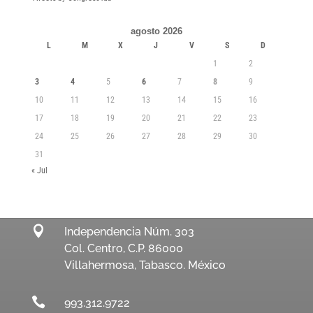
agosto 2026
L
M
X
J
V
S
D
1
2
3
4
5
6
7
8
9
10
11
12
13
14
15
16
17
18
19
20
21
22
23
24
25
26
27
28
29
30
31
« Jul

Independencia Núm. 303
Col. Centro, C.P. 86000
Villahermosa, Tabasco. México

993.312.9722