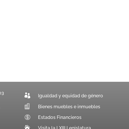
03

Igualdad y equidad de género

Bienes muebles e inmuebles
.

Estados Financieros

Visita la LXIII Legislatura