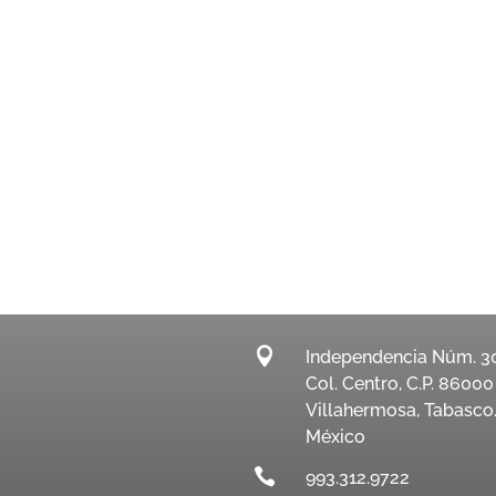

Independencia Núm. 3
Col. Centro, C.P. 86000
Villahermosa, Tabasco
México

993.312.9722