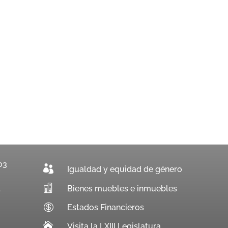
03

Igualdad y equidad de género

Bienes muebles e inmuebles
.

Estados Financieros

Visita la LXIII Legislatura