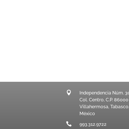

Independencia Núm. 3
Col. Centro, C.P. 86000
Villahermosa, Tabasco
México

993.312.9722