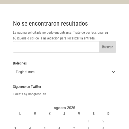
No se encontraron resultados
La página solicitada no pudo encontrarse. Trate de perfeccionar su
búsqueda o utilice la navegación para localizar la entrada.
Boletines
Boletines
Sígueme en Twitter
Tweets by CongresoTab
agosto 2026
L
M
X
J
V
S
D
1
2
3
4
5
6
7
8
9