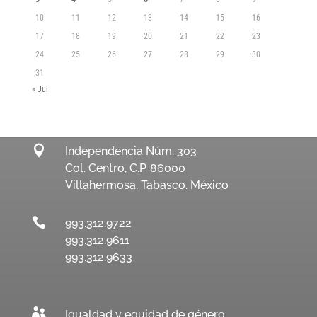
10
11
12
13
14
15
16
17
18
19
20
21
22
23
24
25
26
27
28
29
30
31
« Jul

Independencia Núm. 303
Col. Centro, C.P. 86000
Villahermosa, Tabasco. México

993.312.9722
993.312.9611
993.312.9633

Igualdad y equidad de género