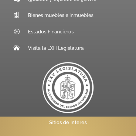

Bienes muebles e inmuebles

Estados Financieros

Visita la LXIII Legislatura
Sitios de Interes