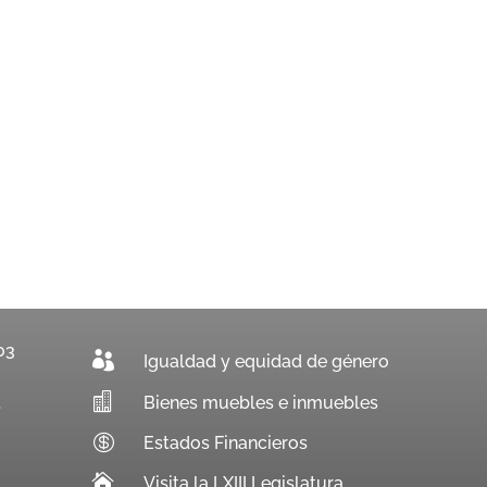
03

Igualdad y equidad de género

Bienes muebles e inmuebles
.

Estados Financieros

Visita la LXIII Legislatura