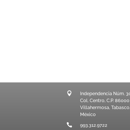

Independencia Núm. 3
Col. Centro, C.P. 86000
Villahermosa, Tabasco
México

993.312.9722