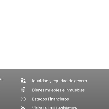
03

Igualdad y equidad de género

Bienes muebles e inmuebles
.

Estados Financieros

Visita la LXIII Legislatura