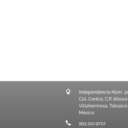

Independencia Núm. 3
Col. Centro, C.P. 86000
Villahermosa, Tabasco
México

993.312.9722