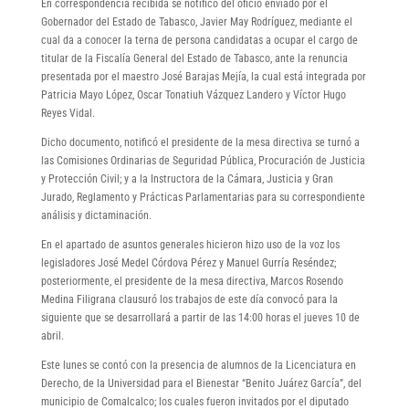
En correspondencia recibida se notificó del oficio enviado por el
Gobernador del Estado de Tabasco, Javier May Rodríguez, mediante el
cual da a conocer la terna de persona candidatas a ocupar el cargo de
titular de la Fiscalía General del Estado de Tabasco, ante la renuncia
presentada por el maestro José Barajas Mejía, la cual está integrada por
Patricia Mayo López, Oscar Tonatiuh Vázquez Landero y Víctor Hugo
Reyes Vidal.
Dicho documento, notificó el presidente de la mesa directiva se turnó a
las Comisiones Ordinarias de Seguridad Pública, Procuración de Justicia
y Protección Civil; y a la Instructora de la Cámara, Justicia y Gran
Jurado, Reglamento y Prácticas Parlamentarias para su correspondiente
análisis y dictaminación.
En el apartado de asuntos generales hicieron hizo uso de la voz los
legisladores José Medel Córdova Pérez y Manuel Gurría Reséndez;
posteriormente, el presidente de la mesa directiva, Marcos Rosendo
Medina Filigrana clausuró los trabajos de este día convocó para la
siguiente que se desarrollará a partir de las 14:00 horas el jueves 10 de
abril.
Este lunes se contó con la presencia de alumnos de la Licenciatura en
Derecho, de la Universidad para el Bienestar “Benito Juárez García”, del
municipio de Comalcalco; los cuales fueron invitados por el diputado