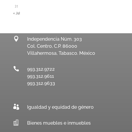
31
« Jul

Independencia Núm. 303
Col. Centro, C.P. 86000
Villahermosa, Tabasco. México

993.312.9722
993.312.9611
993.312.9633

Igualdad y equidad de género

Bienes muebles e inmuebles