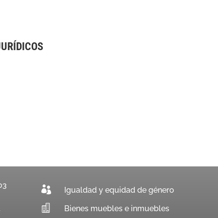
JURÍDICOS
03

Igualdad y equidad de género

Bienes muebles e inmuebles
.