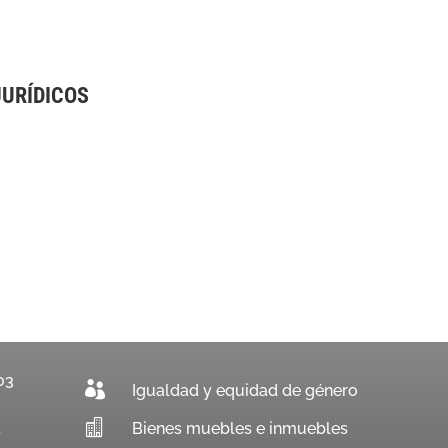
JURÍDICOS
03

Igualdad y equidad de género

Bienes muebles e inmuebles
.