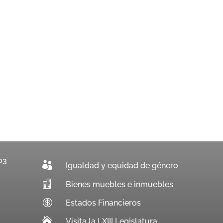
03

Igualdad y equidad de género

Bienes muebles e inmuebles
.

Estados Financieros

Visita la LXIII Legislatura