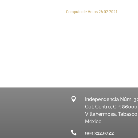
Computo de Votos 26-02-2021

Independencia Núm. 3
Col. Centro, C.P. 86000
Villahermosa, Tabasco
México

993.312.9722