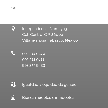
31
« Jul

Independencia Núm. 303
Col. Centro, C.P. 86000
Villahermosa, Tabasco. México

993.312.9722
993.312.9611
993.312.9633

Igualdad y equidad de género

Bienes muebles e inmuebles