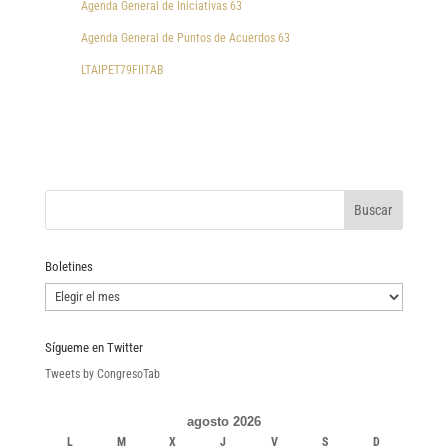
Agenda General de Iniciativas 63
Agenda General de Puntos de Acuerdos 63
LTAIPET79FIITAB
Boletines
Boletines
Sígueme en Twitter
Tweets by CongresoTab
agosto 2026
L
M
X
J
V
S
D