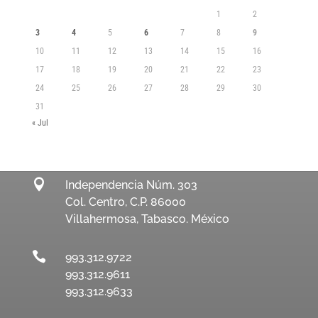
1
2
3
4
5
6
7
8
9
10
11
12
13
14
15
16
17
18
19
20
21
22
23
24
25
26
27
28
29
30
31
« Jul

Independencia Núm. 303
Col. Centro, C.P. 86000
Villahermosa, Tabasco. México

993.312.9722
993.312.9611
993.312.9633