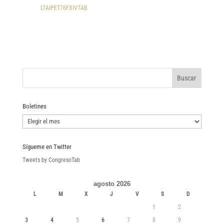
LTAIPET76FXIVTAB
Boletines
Boletines
Sígueme en Twitter
Tweets by CongresoTab
agosto 2026
L
M
X
J
V
S
D
1
2
3
4
5
6
7
8
9