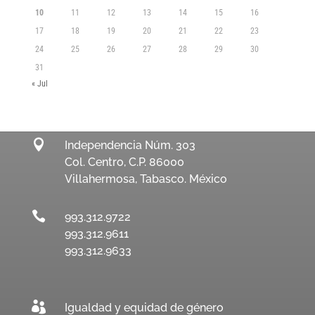
10
11
12
13
14
15
16
17
18
19
20
21
22
23
24
25
26
27
28
29
30
31
« Jul

Independencia Núm. 303
Col. Centro, C.P. 86000
Villahermosa, Tabasco. México

993.312.9722
993.312.9611
993.312.9633

Igualdad y equidad de género