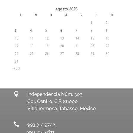
agosto 2026
L
M
X
J
V
S
D
1
2
3
4
5
6
7
8
9
10
11
12
13
14
15
16
17
18
19
20
21
22
23
24
25
26
27
28
29
30
31
« Jul

Independencia Núm. 303
Col. Centro, C.P. 86000
Villahermosa, Tabasco. México

993.312.9722
993.312.9611