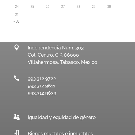
24
25
26
27
28
29
30
31
« Jul

Independencia Núm. 303
Col. Centro, C.P. 86000
Villahermosa, Tabasco. México

993.312.9722
993.312.9611
993.312.9633

Igualdad y equidad de género

Bienes muebles e inmuebles