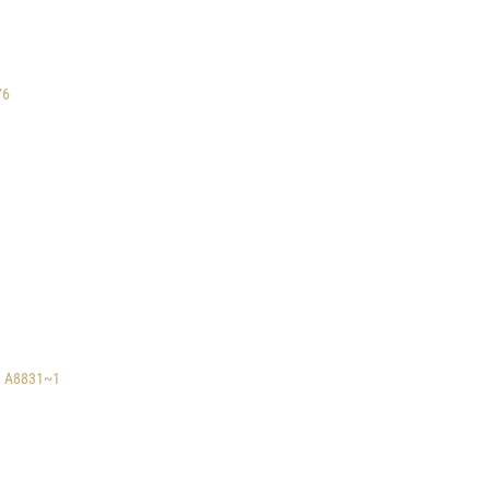
76
A8831~1