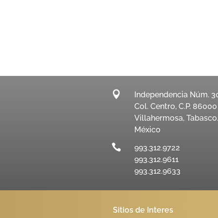

Independencia Núm. 3
Col. Centro, C.P. 86000
Villahermosa, Tabasco
México

993.312.9722
993.312.9611
993.312.9633
Sitios de Interes