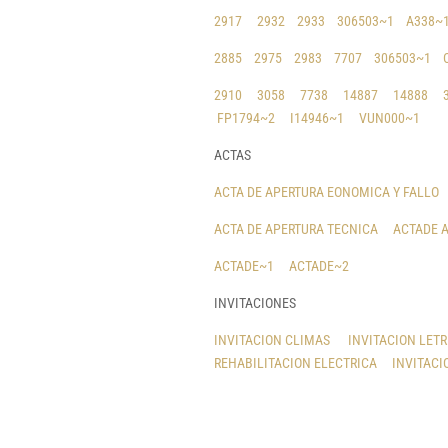
2917
2932
2933
306503~1
A338~
2885
2975
2983
7707
306503~1
2910
3058
7738
14887
14888
FP1794~2
I14946~1
VUN000~1
ACTAS
ACTA DE APERTURA EONOMICA Y FALLO
ACTA DE APERTURA TECNICA
ACTADE 
ACTADE~1
ACTADE~2
INVITACIONES
INVITACION CLIMAS
INVITACION LET
REHABILITACION ELECTRICA
INVITACI