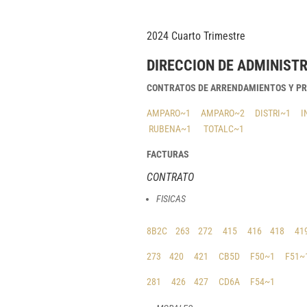
2024 Cuarto Trimestre
DIRECCION DE ADMINIST
CONTRATOS DE ARRENDAMIENTOS Y P
AMPARO~1
AMPARO~2
DISTRI~1
I
RUBENA~1
TOTALC~1
FACTURAS
CONTRATO
FISICAS
8B2C
263
272
415
416
418
41
273
420
421
CB5D
F50~1
F51~
281
426
427
CD6A
F54~1