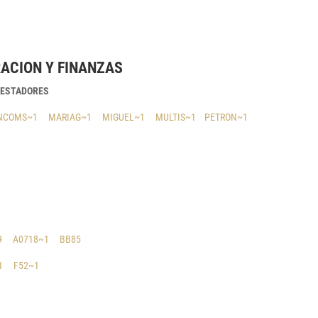
RACION Y FINANZAS
RESTADORES
NCOMS~1
MARIAG~1
MIGUEL~1
MULTIS~1
PETRON~1
9
A0718~1
BB85
1
F52~1