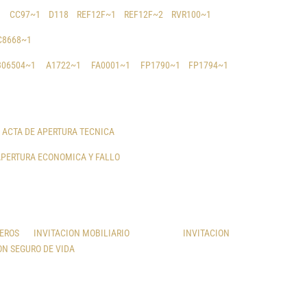
1
CC97~1
D118
REF12F~1
REF12F~2
RVR100~1
C8668~1
306504~1
A1722~1
FA0001~1
FP1790~1
FP1794~1
ACTA DE APERTURA TECNICA
APERTURA ECONOMICA Y FALLO
REROS
INVITACION MOBILIARIO
INVITACION
ON SEGURO DE VIDA