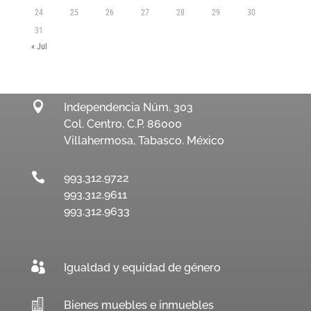
24
25
26
27
28
29
30
31
« Jul

Independencia Núm. 303
Col. Centro, C.P. 86000
Villahermosa, Tabasco. México

993.312.9722
993.312.9611
993.312.9633

Igualdad y equidad de género

Bienes muebles e inmuebles