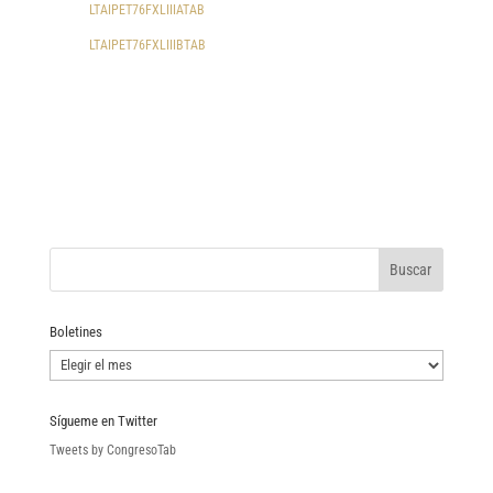
LTAIPET76FXLIIIATAB
LTAIPET76FXLIIIBTAB
Boletines
Boletines
Sígueme en Twitter
Tweets by CongresoTab