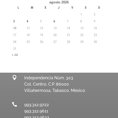
agosto 2026
L
M
X
J
V
S
D
1
2
3
4
5
6
7
8
9
10
11
12
13
14
15
16
17
18
19
20
21
22
23
24
25
26
27
28
29
30
31
« Jul

Independencia Núm. 303
Col. Centro, C.P. 86000
Villahermosa, Tabasco. México

993.312.9722
993.312.9611
993.312.9633