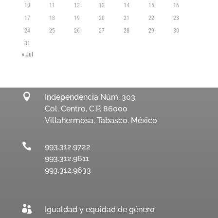
10
11
12
13
14
15
16
17
18
19
20
21
22
23
24
25
26
27
28
29
30
31
« Jul

Independencia Núm. 303
Col. Centro, C.P. 86000
Villahermosa, Tabasco. México

993.312.9722
993.312.9611
993.312.9633

Igualdad y equidad de género