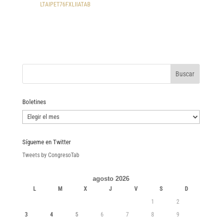
LTAIPET76FXLIIATAB
Boletines
Boletines
Sígueme en Twitter
Tweets by CongresoTab
agosto 2026
L
M
X
J
V
S
D
1
2
3
4
5
6
7
8
9