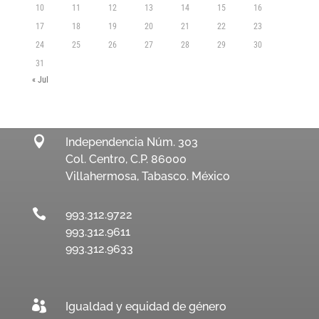
10
11
12
13
14
15
16
17
18
19
20
21
22
23
24
25
26
27
28
29
30
31
« Jul

Independencia Núm. 303
Col. Centro, C.P. 86000
Villahermosa, Tabasco. México

993.312.9722
993.312.9611
993.312.9633

Igualdad y equidad de género