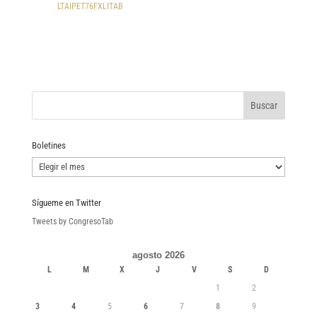
LTAIPET76FXLITAB
Boletines
Boletines
Sígueme en Twitter
Tweets by CongresoTab
agosto 2026
L
M
X
J
V
S
D
1
2
3
4
5
6
7
8
9