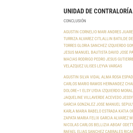
UNIDAD DE CONTRALORÍA
CONCLUSIÓN
AGUSTIN CORNELIO MARI
ANDRES JUARE
TURRIZA ALVAREZ
CITLALLIN BATILDE DE
TORRES
GLORIA SANCHEZ IZQUIERDO
GO
JESUS MANUEL BAUTISTA DAVID
JOSE P
MACIAS RODRIGO
PEDRO JESUS GUTIERR
VELAZQUEZ
ULISES LEYVA VARGAS
AGUSTIN SILVA VIDAL
ALMA ROSA ESPA
CARLOS MARIO RAMOS HERNANDEZ
CHA
DOLORE~1
ELSY LYDIA IZQUIERDO MORA
JAQUELINE VILLAVERDE ACEVEDO
JESSY
GARCIA GONZALEZ
JOSE MANUEL SEPUL
KARLA MARIA RABELO ESTRADA
KATIA O
ZAPATA
MARIA FELIX GARCIA ALVAREZ
M
NICOLAS CARLOS BELLIZIA ABOAF
ODETT
RAFAEL ELIAS SANCHEZ CABRALES
RICA