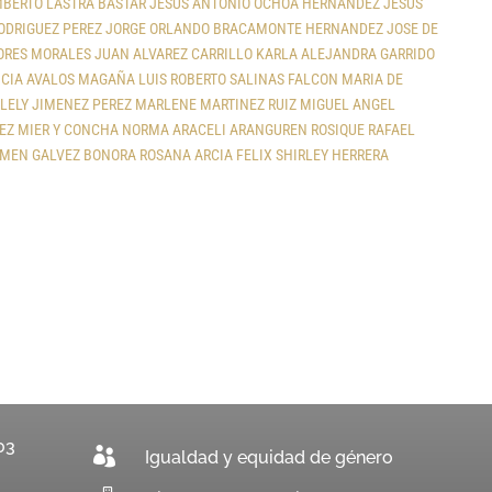
BERTO LASTRA BASTAR
JESUS ANTONIO OCHOA HERNANDEZ
JESUS
ODRIGUEZ PEREZ
JORGE ORLANDO BRACAMONTE HERNANDEZ
JOSE DE
ORES MORALES
JUAN ALVAREZ CARRILLO
KARLA ALEJANDRA GARRIDO
ICIA AVALOS MAGAÑA
LUIS ROBERTO SALINAS FALCON
MARIA DE
LELY JIMENEZ PEREZ
MARLENE MARTINEZ RUIZ
MIGUEL ANGEL
EZ MIER Y CONCHA
NORMA ARACELI ARANGUREN ROSIQUE
RAFAEL
RMEN GALVEZ BONORA
ROSANA ARCIA FELIX
SHIRLEY HERRERA
03

Igualdad y equidad de género