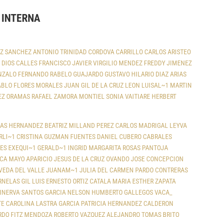
 INTERNA
Z SANCHEZ
ANTONIO TRINIDAD CORDOVA CARRILLO
CARLOS ARISTEO
 DIOS CALLES
FRANCISCO JAVIER VIRGILIO MENDEZ
FREDDY JIMENEZ
NZALO FERNANDO RABELO GUAJARDO
GUSTAVO HILARIO DIAZ ARIAS
ABLO FLORES MORALES
JUAN GIL DE LA CRUZ LEON
LUISAL~1
MARTIN
EZ ORAMAS
RAFAEL ZAMORA MONTIEL
SONIA VAITIARE HERBERT
DAS HERNANDEZ
BEATRIZ MILLAND PEREZ
CARLOS MADRIGAL LEYVA
RLI~1
CRISTINA GUZMAN FUENTES
DANIEL CUBERO CABRALES
LES
EXEQUI~1
GERALD~1
INGRID MARGARITA ROSAS PANTOJA
CA MAYO APARICIO
JESUS DE LA CRUZ OVANDO
JOSE CONCEPCION
VEDA DEL VALLE
JUANAM~1
JULIA DEL CARMEN PARDO CONTRERAS
RNELAS GIL
LUIS ERNESTO ORTIZ CATALA
MARIA ESTHER ZAPATA
INERVA SANTOS GARCIA
NELSON HUMBERTO GALLEGOS VACA_
E CAROLINA LASTRA GARCIA
PATRICIA HERNANDEZ CALDERON
RDO FITZ MENDOZA
ROBERTO VAZQUEZ ALEJANDRO
TOMAS BRITO