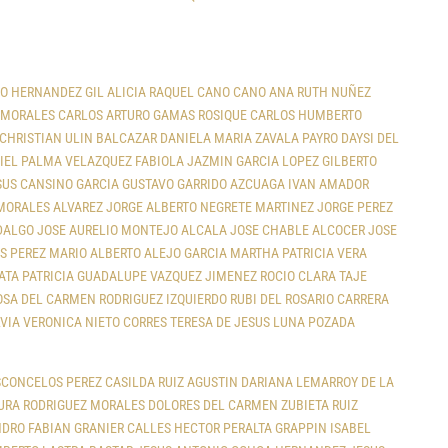
O HERNANDEZ GIL
ALICIA RAQUEL CANO CANO
ANA RUTH NUÑEZ
 MORALES
CARLOS ARTURO GAMAS ROSIQUE
CARLOS HUMBERTO
CHRISTIAN ULIN BALCAZAR
DANIELA MARIA ZAVALA PAYRO
DAYSI DEL
IEL PALMA VELAZQUEZ
FABIOLA JAZMIN GARCIA LOPEZ
GILBERTO
US CANSINO GARCIA
GUSTAVO GARRIDO AZCUAGA
IVAN AMADOR
MORALES ALVAREZ
JORGE ALBERTO NEGRETE MARTINEZ
JORGE PEREZ
DALGO
JOSE AURELIO MONTEJO ALCALA
JOSE CHABLE ALCOCER
JOSE
S PEREZ
MARIO ALBERTO ALEJO GARCIA
MARTHA PATRICIA VERA
ATA
PATRICIA GUADALUPE VAZQUEZ JIMENEZ
ROCIO CLARA TAJE
OSA DEL CARMEN RODRIGUEZ IZQUIERDO
RUBI DEL ROSARIO CARRERA
LVIA VERONICA NIETO CORRES
TERESA DE JESUS LUNA POZADA
SCONCELOS PEREZ
CASILDA RUIZ AGUSTIN
DARIANA LEMARROY DE LA
URA RODRIGUEZ MORALES
DOLORES DEL CARMEN ZUBIETA RUIZ
NDRO
FABIAN GRANIER CALLES
HECTOR PERALTA GRAPPIN
ISABEL