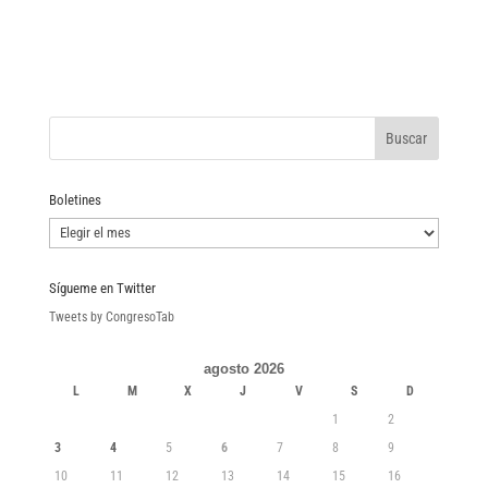
Boletines
Boletines
Sígueme en Twitter
Tweets by CongresoTab
agosto 2026
L
M
X
J
V
S
D
1
2
3
4
5
6
7
8
9
10
11
12
13
14
15
16