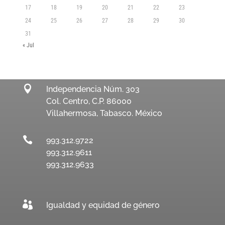
17
18
19
20
21
22
23
24
25
26
27
28
29
30
31
« Jul

Independencia Núm. 303
Col. Centro, C.P. 86000
Villahermosa, Tabasco. México

993.312.9722
993.312.9611
993.312.9633

Igualdad y equidad de género