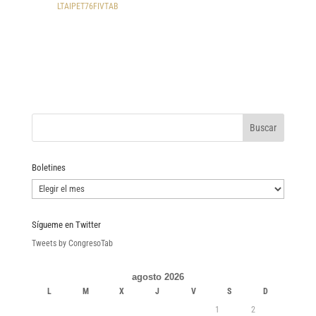
LTAIPET76FIVTAB
Boletines
Boletines
Sígueme en Twitter
Tweets by CongresoTab
agosto 2026
L
M
X
J
V
S
D
1
2