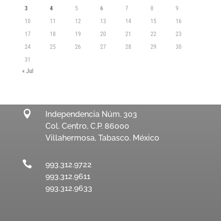
3
4
5
6
7
8
9
10
11
12
13
14
15
16
17
18
19
20
21
22
23
24
25
26
27
28
29
30
31
« Jul

Independencia Núm. 303
Col. Centro, C.P. 86000
Villahermosa, Tabasco. México

993.312.9722
993.312.9611
993.312.9633