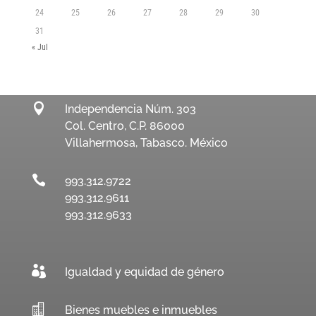
24
25
26
27
28
29
30
31
« Jul

Independencia Núm. 303
Col. Centro, C.P. 86000
Villahermosa, Tabasco. México

993.312.9722
993.312.9611
993.312.9633

Igualdad y equidad de género

Bienes muebles e inmuebles