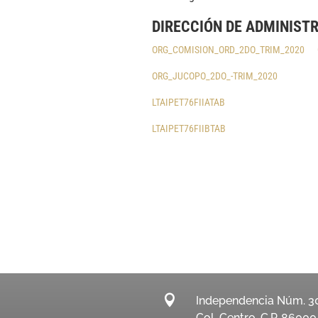
DIRECCIÓN DE ADMINIST
ORG_COMISION_ORD_2DO_TRIM_2020
ORG_JUCOPO_2DO_-TRIM_2020
LTAIPET76FIIATAB
LTAIPET76FIIBTAB

Independencia Núm. 3
Col. Centro, C.P. 86000