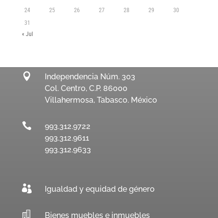
24
25
26
27
28
29
30
31
« Jul

Independencia Núm. 303
Col. Centro, C.P. 86000
Villahermosa, Tabasco. México

993.312.9722
993.312.9611
993.312.9633

Igualdad y equidad de género

Bienes muebles e inmuebles