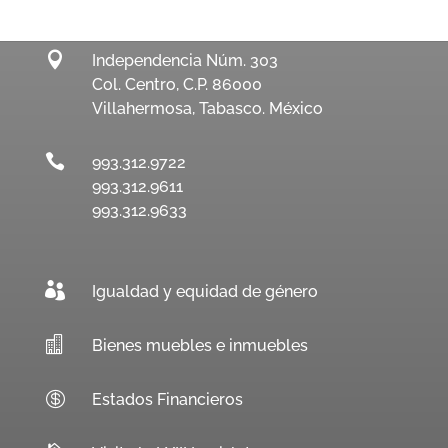

Independencia Núm. 303
Col. Centro, C.P. 86000
Villahermosa, Tabasco. México

993.312.9722
993.312.9611
993.312.9633

Igualdad y equidad de género

Bienes muebles e inmuebles

Estados Financieros